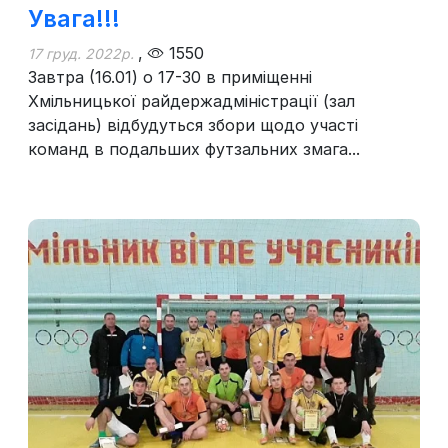
Увага!!!
,
1550
17 груд. 2022р.
Завтра (16.01) о 17-30 в приміщенні
Хмільницької райдержадміністрації (зал
засідань) відбудуться збори щодо участі
команд в подальших футзальних змага...