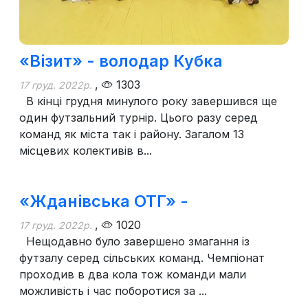
«Візит» - володар Кубка
,
1303
17 груд. 2022р.
В кінці грудня минулого року завершився ще
один футзальний турнір. Цього разу серед
команд як міста так і району. Загалом 13
місцевих колективів в...
«Жданівська ОТГ» -
,
1020
17 груд. 2022р.
Нещодавно було завершено змагання із
футзалу серед сільських команд. Чемпіонат
проходив в два кола тож команди мали
можливість і час поборотися за ...