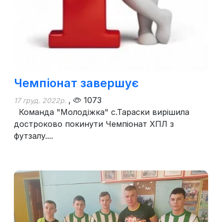
Чемпіонат завершує
,
1073
17 груд. 2022р.
Команда "Молодіжка" с.Тараски вирішила
достроково покинути Чемпіонат ХПЛ з
футзалу....