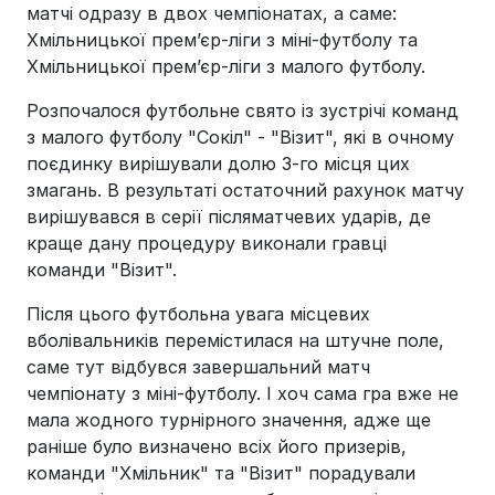
матчі одразу в двох чемпіонатах, а саме:
Хмільницької прем’єр-ліги з міні-футболу та
Хмільницької прем’єр-ліги з малого футболу.
Розпочалося футбольне свято із зустрічі команд
з малого футболу "Сокіл" - "Візит", які в очному
поєдинку вирішували долю 3-го місця цих
змагань. В результаті остаточний рахунок матчу
вирішувався в серії післяматчевих ударів, де
краще дану процедуру виконали гравці
команди "Візит".
Після цього футбольна увага місцевих
вболівальників перемістилася на штучне поле,
саме тут відбувся завершальний матч
чемпіонату з міні-футболу. І хоч сама гра вже не
мала жодного турнірного значення, адже ще
раніше було визначено всіх його призерів,
команди "Хмільник" та "Візит" порадували