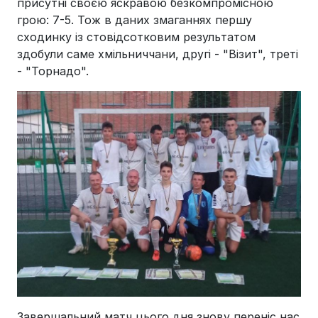
присутні своєю яскравою безкомпромісною
грою: 7-5. Тож в даних змаганнях першу
сходинку із стовідсотковим результатом
здобули саме хмільниччани, другі - "Візит", треті
- "Торнадо".
Завершальний матч цього дня знову переніс нас