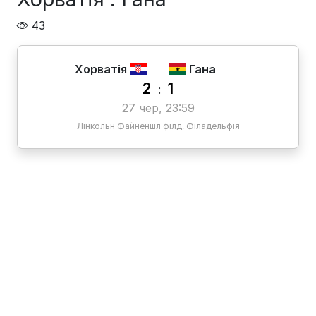
43
Хорватія
Гана
2
1
:
27 чер, 23:59
Лінкольн Файненшл філд, Філадельфія