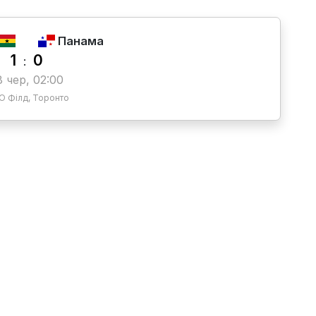
Панама
1
0
:
8 чер, 02:00
 Філд, Торонто