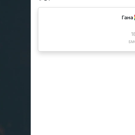
Гана
1
БМО