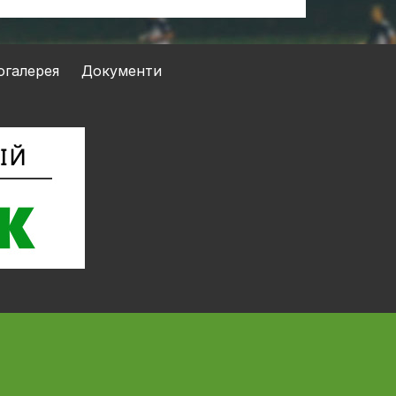
огалерея
Документи