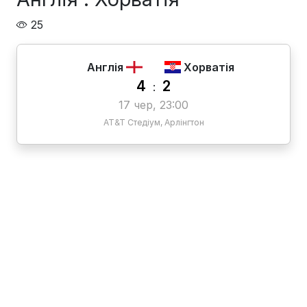
25
Англія
Хорватія
4
2
:
17 чер, 23:00
AT&T Стедіум, Арлінгтон