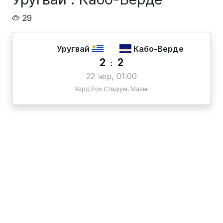
29
Уругвай
Кабо-Верде
2
2
:
22 чер, 01:00
Хард Рок Стедіум, Маямі