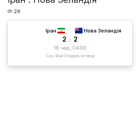
24
Іран
Нова Зеландія
2
2
:
16 чер, 04:00
Соу-Фай Стедіум, Інглвуд