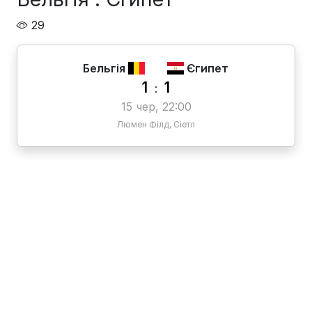
29
Бельгія
Єгипет
1
1
:
15 чер, 22:00
Люмен Філд, Сіетл