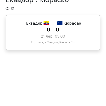
31
Еквадор
Кюрасао
0
0
:
21 чер, 03:00
Ерроухед-Стедіум, Канзас-Сіті