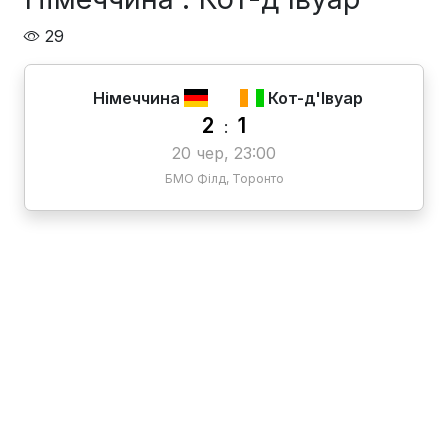
29
Німеччина
Кот-д'Івуар
2
1
:
20 чер, 23:00
БМО Філд, Торонто