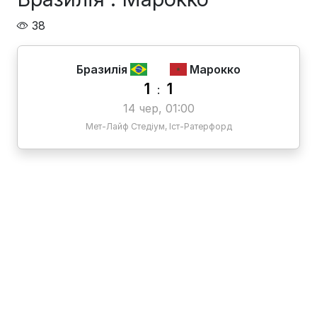
38
Бразилія
Марокко
1
1
:
14 чер, 01:00
Мет-Лайф Стедіум, Іст-Ратерфорд