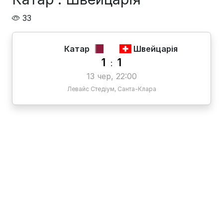
33
Катар
Швейцарія
1
1
:
13 чер, 22:00
Левайс Стедіум, Санта-Клара