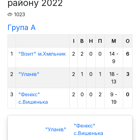
району 2022
1023
Група A
І
В
Н
П
М
О
1
"Візит" м.Хмільник
2
2
0
0
14 -
6
9
2
"Уланів"
2
1
0
1
18 -
3
13
3
"Фенікс"
2
0
0
2
9 -
0
с.Вишенька
19
"Фенікс"
"Уланів"
с.Вишенька