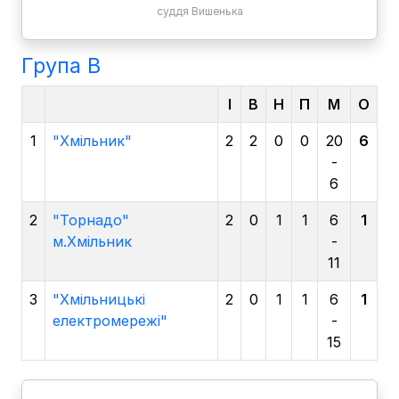
суддя Вишенька
Група B
І
В
Н
П
М
О
1
"Хмільник"
2
2
0
0
20
6
-
6
2
"Торнадо"
2
0
1
1
6
1
м.Хмільник
-
11
3
"Хмільницькі
2
0
1
1
6
1
електромережі"
-
15